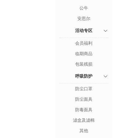
公牛
安思尔
活动专区
会员福利
临期商品
包装残损
呼吸防护
防尘口罩
防尘面具
防毒面具
滤盒及滤棉
其他