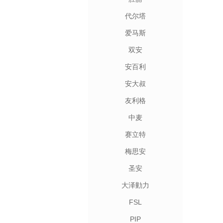
代尔塔
爱马斯
双安
安百利
安大叔
友利格
中麦
赛立特
梅思安
圣安
大泽勭力
FSL
PIP