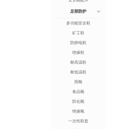
安全帽配件
足部防护
多功能安全鞋
矿工鞋
防静电鞋
绝缘鞋
耐高温鞋
耐低温鞋
雨靴
食品靴
防化靴
绝缘靴
一次性鞋套