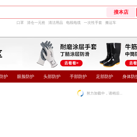
口罩
清仓一元抢
清洁用品
电线电缆
一次性手套
搬运车
防护
眼脸防护
头部防护
手部防护
足部防护
身体防
努力加载中，请稍后...