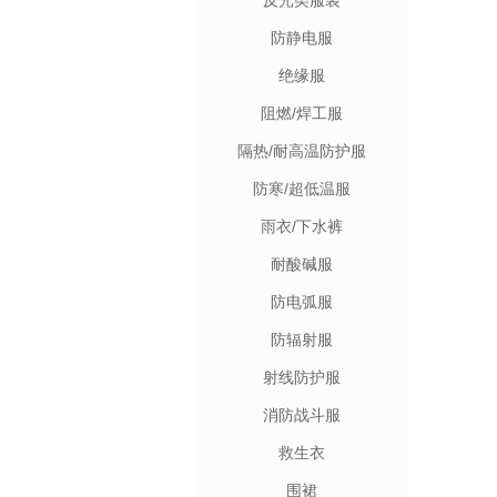
反光类服装
防静电服
绝缘服
阻燃/焊工服
隔热/耐高温防护服
防寒/超低温服
雨衣/下水裤
耐酸碱服
防电弧服
防辐射服
射线防护服
消防战斗服
救生衣
围裙